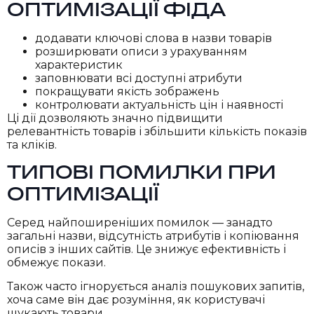
ОПТИМІЗАЦІЇ ФІДА
додавати ключові слова в назви товарів
розширювати описи з урахуванням
характеристик
заповнювати всі доступні атрибути
покращувати якість зображень
контролювати актуальність цін і наявності
Ці дії дозволяють значно підвищити
релевантність товарів і збільшити кількість показів
та кліків.
ТИПОВІ ПОМИЛКИ ПРИ
ОПТИМІЗАЦІЇ
Серед найпоширеніших помилок — занадто
загальні назви, відсутність атрибутів і копіювання
описів з інших сайтів. Це знижує ефективність і
обмежує покази.
Також часто ігнорується аналіз пошукових запитів,
хоча саме він дає розуміння, як користувачі
шукають товари.