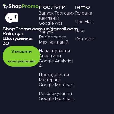
ПОСЛУГИ
ІНФО
Запуск Торгових
Головна
Кампаній
Про Нас
Google Ads
ShopPromo.com.ua@gmail.com
Блог
Запуск
Київ, вул.
Performance
Шолуденка,
Контакти
Max Кампаній
30
Налаштування
Замовити
Аналітики
Google Analytics
консультацію
4
Проходження
Модерації
Google Merchant
Розблокування
Google Merchant