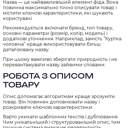
Назва — це найважливіший елемент фіда. Вона
повинна максимально точно описувати товар і
містити ключові характеристики, які шукають
користувачі.
Рекомендується включати бренд, тип товару,
основні параметри (розмір, колір, модель) і
додаткові уточнення. Наприклад, замість “Куртка
чоловіча” краще використовувати більш
деталізовану назву.
При цьому важливо зберігати природність і не
перевантажувати назву зайвими словами.
РОБОТА З ОПИСОМ
ТОВАРУ
Опис допомагає алгоритмам краще зрозуміти
товар. Він повинен доповнювати назву і
розкривати ключові характеристики.
Варто уникати шаблонних текстів і дублювання.
Чим унікальніший і структурованіший опис, тим
точніше система визначає релевантність.