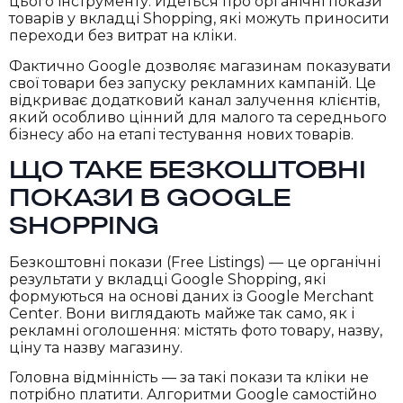
цього інструменту. Йдеться про органічні покази
товарів у вкладці Shopping, які можуть приносити
переходи без витрат на кліки.
Фактично Google дозволяє магазинам показувати
свої товари без запуску рекламних кампаній. Це
відкриває додатковий канал залучення клієнтів,
який особливо цінний для малого та середнього
бізнесу або на етапі тестування нових товарів.
ЩО ТАКЕ БЕЗКОШТОВНІ
ПОКАЗИ В GOOGLE
SHOPPING
Безкоштовні покази (Free Listings) — це органічні
результати у вкладці Google Shopping, які
формуються на основі даних із Google Merchant
Center. Вони виглядають майже так само, як і
рекламні оголошення: містять фото товару, назву,
ціну та назву магазину.
Головна відмінність — за такі покази та кліки не
потрібно платити. Алгоритми Google самостійно