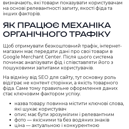
визначають, які товари показувати користувачам
на основі релевантності запиту, якості фіда та
інших факторів.
ЯК ПРАЦЮЄ МЕХАНІКА
ОРГАНІЧНОГО ТРАФІКУ
Щоб отримувати безкоштовний трафік, інтернет-
магазин має передати дані про свої товари в
Google Merchant Center. Після цього система
починає аналізувати фід і співставляти його з
пошуковими запитами користувачів.
На відміну від SEO для сайту, тут основну роль
відіграє не контент сторінки, а якість товарного
фіда. Саме тому правильне оформлення даних
стає ключовим фактором успіху.
назва товару повинна містити ключові слова,
які шукає користувач
опис має бути зрозумілим і релевантним
фото — якісними та без водяних знаків
ціна — актуальною і конкурентною